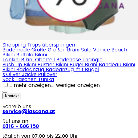
Bei Fragen hilft unser Kundenservice gerne weiter. Für
eine schnellere Bearbeitung empfehlen wir die
Kontaktaufnahme über unser
Kontaktformular
.
Shopping Tipps
Shopping Tipps überspringen
Bademode Große Größen
Bikini Sale
Venice Beach
Bikini
Buffalo Bikini
Tankini
Bikini Oberteil
Badehose
Triangle
Push Up Bikini
Bustier Bikini
Bügel Bikini
Bandeau Bikini
Bikini
Badeanzug
Badeanzug mit Bügel
s.Oliver
Jacke
Pullover
Rock
Taschen
Tunika
... mehr anzeigen
... weniger anzeigen
Kontakt
Schreib uns
service@lascana.at
Ruf uns an
0316 - 606 150
täglich von 07.00 bis 22.00 Uhr