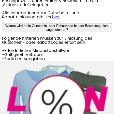
Bestellprozess unter „Prüfen & Bestellen“ im Feld
„Aktionscode“ eingeben.
Alle Informationen zur Gutschein- und
Rabatteinlösung gibt es
hier
.
Warum wird mein Gutschein- oder Rabattcode bei der Bestellung nicht
angenommen?
Folgende Kriterien müssen zur Einlösung des
Gutschein- oder Rabattcodes erfüllt sein:
-Erforderlicher Mindestbestellwert
-Gültigkeitszeitraum
-Sortimentsangaben
-Pro Bestellung ist nur eine Aktion möglich
Sind alle Kriterien erfüllt und der Aktionsvorteil wird
nicht angenommen, bitte unseren Kundenservice
kontaktieren. Für eine schnellere Bearbeitung
empfehlen wir die Kontaktaufnahme über unser
Kontaktformular
.
Wie kann ich nachträglich einen Gutschein oder Rabatt einlösen?
Wir bitten um Verständnis, dass Gutscheine oder
Rabatte auf bereits getätigte Bestellungen nicht
mehr abgezogen werden können.