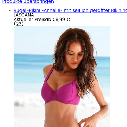
Produkte überspringen
Bügel-Bikini »Annelie« mit seitlich geraffter Bikinih
LASCANA
Aktueller Preis
ab
59,99 €
(
23
)