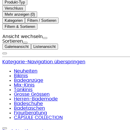
Produkt-Typ
Verschluss
Mehr anzeigen (
)
Kategorien
Filtern / Sortieren
Filtern & Sortieren
Ansicht wechseln
Sortieren
Galerieansicht
Listenansicht
Kategorie-Navigation überspringen
Neuheiten
Bikinis
Badeanzüge
Mix-Kinis
Tankinis
Grosse Grössen
Herren-Bademode
Badeschuhe
Badetaschen
Figurberatung
CAPSULE COLLECTION