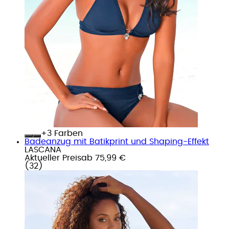
+
Farben
Badeanzug mit Batikprint und Shaping-Effekt
LASCANA
Aktueller Preis
ab
75,99 €
(
32
)