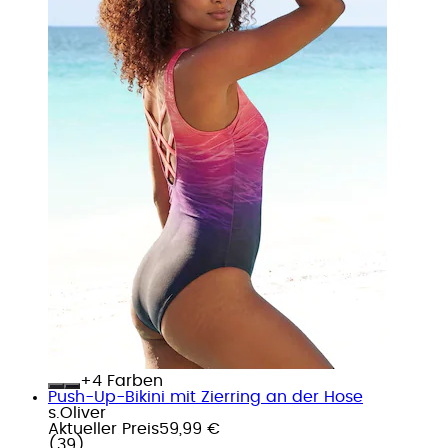
+
Farben
Push-Up-Bikini mit Zierring an der Hose
s.Oliver
Aktueller Preis
59,99 €
(
39
)