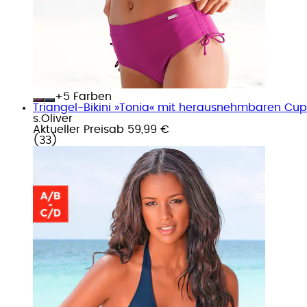
+
Farben
Triangel-Bikini »Tonia« mit herausnehmbaren Cups
s.Oliver
Aktueller Preis
ab
59,99 €
(
33
)