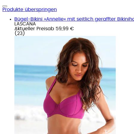
Produkte überspringen
Bügel-Bikini »Annelie« mit seitlich geraffter Bikinih
LASCANA
Aktueller Preis
ab
59,99 €
(
23
)