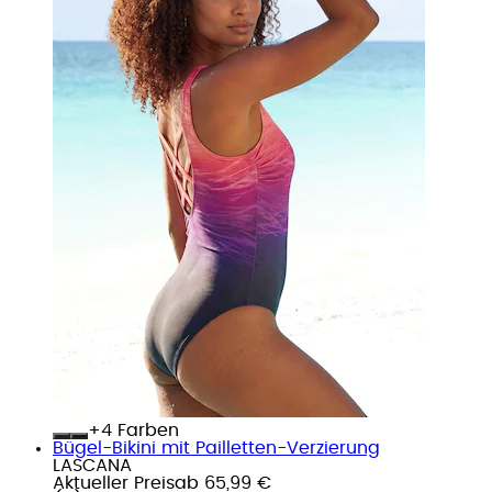
+
Farben
Bügel-Bikini mit Pailletten-Verzierung
LASCANA
Aktueller Preis
ab
65,99 €