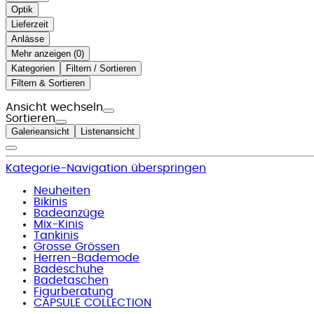
Optik
Lieferzeit
Anlässe
Mehr anzeigen (
)
Kategorien
Filtern / Sortieren
Filtern & Sortieren
Ansicht wechseln
Sortieren
Galerieansicht
Listenansicht
Kategorie-Navigation überspringen
Neuheiten
Bikinis
Badeanzüge
Mix-Kinis
Tankinis
Grosse Grössen
Herren-Bademode
Badeschuhe
Badetaschen
Figurberatung
CAPSULE COLLECTION