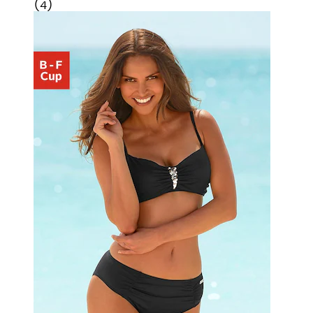
(
4
)