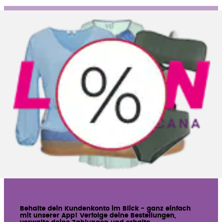
2. Push-Benachrichtigungen!
Damit du immer über alle Deals & Aktionen
informiert bist, benachrichtigen wir dich persönlich
per Push-Benachrichtigung. Erhalte exklusive
Rabatte, aktuelle Aktionen sowie
Versandbestätigungen und sogar Geburtstagspush-
Nachrichten direkt auf dein Smartphone.
3. Alles auf einen Blick
Behalte dein Kundenkonto im Blick - ganz einfach
mit unserer App! Verfolge deine Bestellungen,