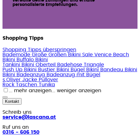
verwalte deine Zahlungen und erhalte
personalisierte Empfehlungen.
Shopping Tipps
Shopping Tipps überspringen
Bademode Große Größen
Bikini Sale
Venice Beach
Bikini
Buffalo Bikini
Tankini
Bikini Oberteil
Badehose
Triangle
Push Up Bikini
Bustier Bikini
Bügel Bikini
Bandeau Bikini
Bikini
Badeanzug
Badeanzug mit Bügel
s.Oliver
Jacke
Pullover
Rock
Taschen
Tunika
... mehr anzeigen
... weniger anzeigen
Kontakt
Schreib uns
service@lascana.at
Ruf uns an
0316 - 606 150