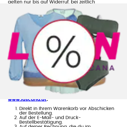
gelten nur bis auf Widerruf, bei zeitlich
befristeten Gutschein- und Rabattaktionen
gelten zusätzlich die bei der jeweiligen Aktion
ausgelobten Nutzungsbedingungen. Für
eventuelle Druckfehler in unseren Werbemitteln
und Datenfehler in unserem Online-Shop
übernehmen wir keine Haftung.
Kann ich mehrere Gutscheine bzw. Rabatte gleichzeitig einlösen
oder miteinander kombinieren?
Gutscheine bzw. Rabatte sind nicht miteinander
kombinierbar und es können auch nicht
mehrere Gutscheine oder Rabatte gleichzeitig
eingelöst werden. Darüber hinaus kannst du pro
Tag nur eine Aktion einlösen.
Wo sehe ich, dass mein Gutschein bzw. Rabatt berücksichtigt
wurde?
Bei deiner Online-Bestellung auf
www.lascana.at
:
Direkt in Ihrem Warenkorb vor Abschicken
der Bestellung.
Auf der E-Mail- und Druck-
Bestellbestätigung.
Auf deiner Rechnung, die du im