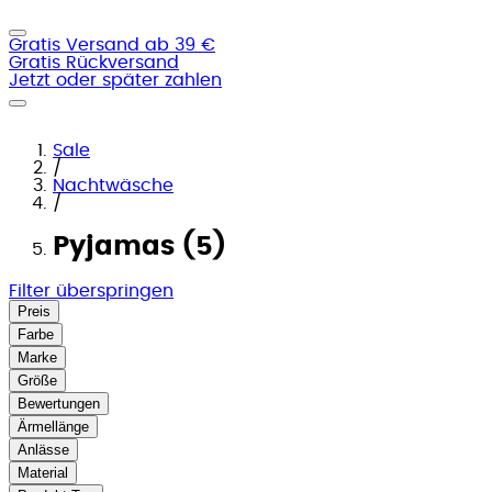
Gratis Versand ab 39 €
Gratis Rückversand
Jetzt oder später zahlen
Sale
/
Nachtwäsche
/
Pyjamas (5)
Filter überspringen
Preis
Farbe
Marke
Größe
Bewertungen
Ärmellänge
Anlässe
Material