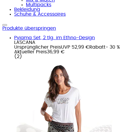
Multipacks
Bekleidung
Schuhe & Accessoires
Produkte überspringen
Pyjama Set, 2 tlg. im Ethno-Design
LASCANA
Ursprünglicher Preis
UVP 52,99 €
Rabatt
- 30 %
Aktueller Preis
36,99 €
(
2
)