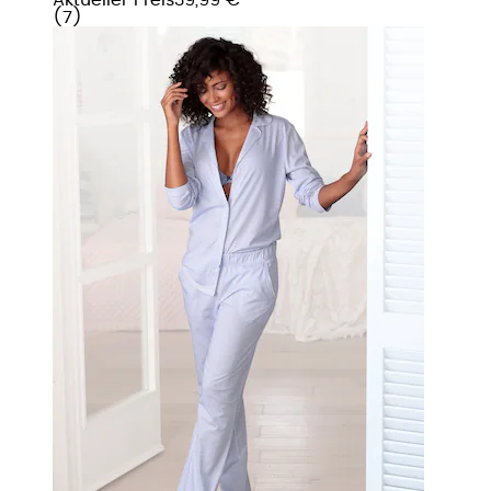
(
7
)