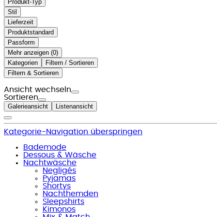
Produkt-Typ
Stil
Lieferzeit
Produktstandard
Passform
Mehr anzeigen (
)
Kategorien
Filtern / Sortieren
Filtern & Sortieren
Ansicht wechseln
Sortieren
Galerieansicht
Listenansicht
Kategorie-Navigation überspringen
Bademode
Dessous & Wäsche
Nachtwäsche
Negligés
Pyjamas
Shortys
Nachthemden
Sleepshirts
Kimonos
Mix & Match