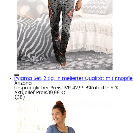
Pyjama Set, 2 tlg. in melierter Qualität mit Knopfle
Arizona
Ursprünglicher Preis
UVP 42,99 €
Rabatt
- 6 %
Aktueller Preis
39,99 €
(
38
)