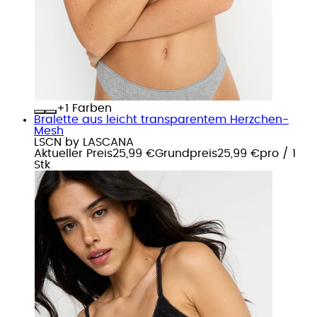
+
Farben
Bralette aus leicht transparentem Herzchen-
Mesh
LSCN by LASCANA
Aktueller Preis
25,99 €
Grundpreis
25,99 €
pro
/
1
Stk