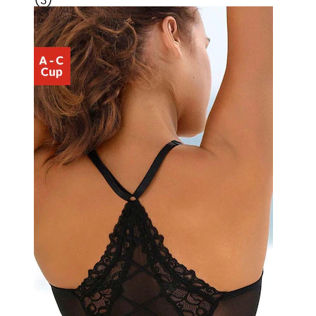
(
3
)