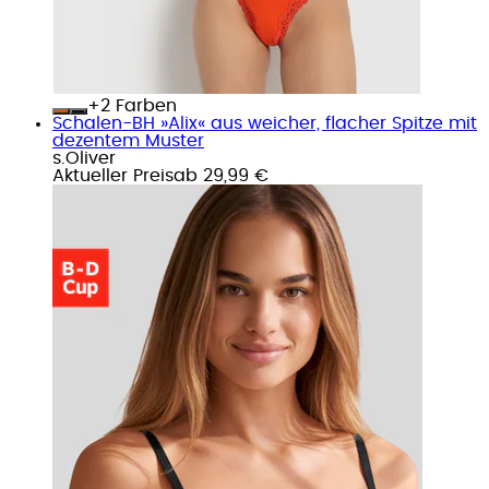
+
Farben
Schalen-BH »Alix« aus weicher, flacher Spitze mit
dezentem Muster
s.Oliver
Aktueller Preis
ab
29,99 €