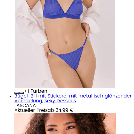
+
Farben
Bügel-BH mit Stickerei mit metallisch glänzender
Veredelung, sexy Dessous
LASCANA
Aktueller Preis
ab
34,99 €