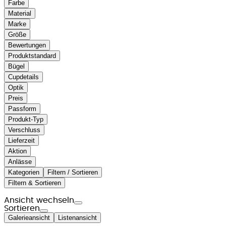
Farbe
Material
Marke
Größe
Bewertungen
Produktstandard
Bügel
Cupdetails
Optik
Preis
Passform
Produkt-Typ
Verschluss
Lieferzeit
Aktion
Anlässe
Kategorien
Filtern / Sortieren
Filtern & Sortieren
Ansicht wechseln
Sortieren
Galerieansicht
Listenansicht