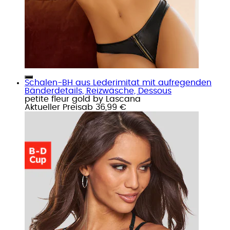
Schalen-BH aus Lederimitat mit aufregenden
Bänderdetails, Reizwäsche, Dessous
petite fleur gold by Lascana
Aktueller Preis
ab
36,99 €