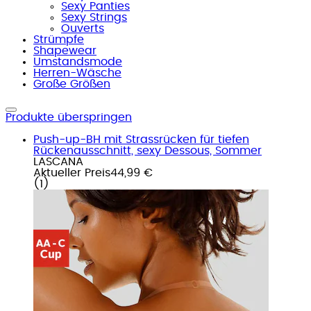
Sexy Panties
Sexy Strings
Ouverts
Strümpfe
Shapewear
Umstandsmode
Herren-Wäsche
Große Größen
Produkte überspringen
Push-up-BH mit Strassrücken für tiefen
Rückenausschnitt, sexy Dessous, Sommer
LASCANA
Aktueller Preis
44,99 €
(
1
)