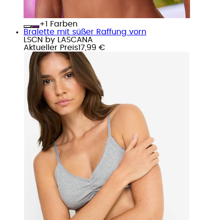
+
Farben
Bralette mit süßer Raffung vorn
LSCN by LASCANA
Aktueller Preis
17,99 €