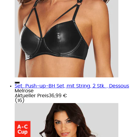
Set: Push-up-BH Set, mit String, 2 Stk. , Dessous
Melrose
Aktueller Preis
36,99 €
(
16
)