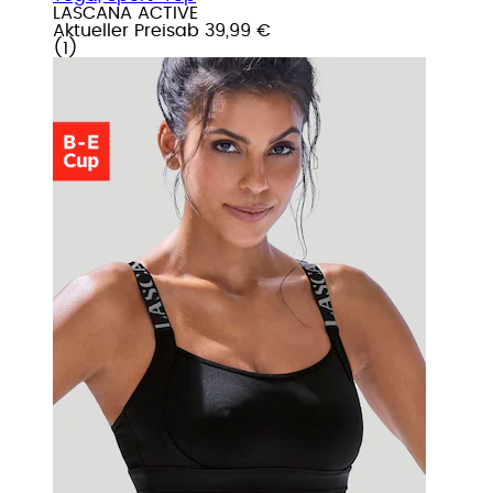
LASCANA ACTIVE
Aktueller Preis
ab
39,99 €
(
1
)