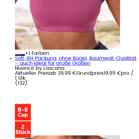
+
Farben
Soft-BH Packung, ohne Bügel, Baumwoll-Qualität
– auch ideal für große Größen
Nuance by Lascana
Aktueller Preis
ab
39,99 €
Grundpreis
19,99 €
pro
/
1 Stk
(
132
)