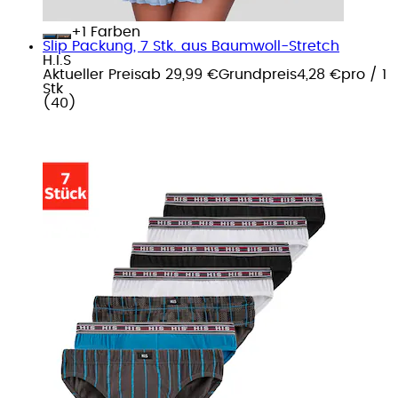
+
Farben
Slip Packung, 7 Stk. aus Baumwoll-Stretch
H.I.S
Aktueller Preis
ab
29,99 €
Grundpreis
4,28 €
pro
/
1
Stk
(
40
)