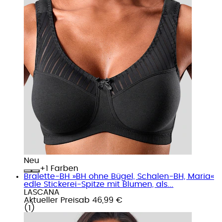
Neu
+
Farben
Bralette-BH »BH ohne Bügel, Schalen-BH, Maria«
edle Stickerei-Spitze mit Blumen, als...
LASCANA
Aktueller Preis
ab
46,99 €
(
1
)