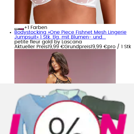
+
Farben
Bodystocking »One Piece Fishnet Mesh Lingerie
Jumpsuit« 1 Stk. tlg. mit Blumen- und...
petite fleur gold by Lascana
Aktueller Preis
19,99 €
Grundpreis
19,99 €
pro
/
1 Stk