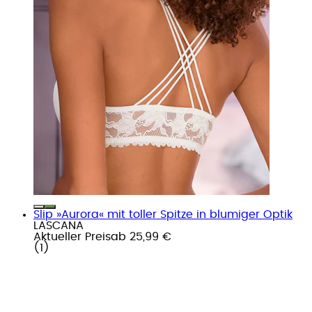
Slip »Aurora« mit toller Spitze in blumiger Optik
LASCANA
Aktueller Preis
ab
25,99 €
(
1
)