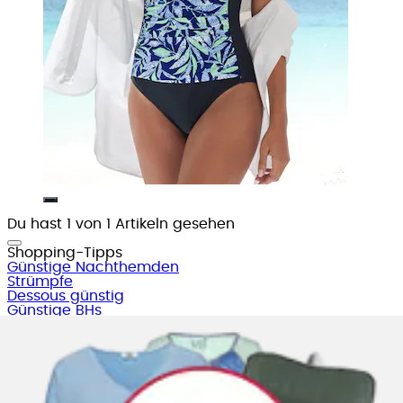
Du hast 1 von 1 Artikeln gesehen
Shopping-Tipps
Günstige Nachthemden
Strümpfe
Dessous günstig
Günstige BHs
Corsage online bestellen
Bikini Sale
Bademode Sale
Günstige Strandmode
Verführerische BH
Leggings kaufen