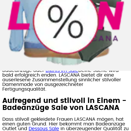
Günstige Dessous
Badeanzug günstig
Dessous online
LASCANA Sport
Günstige Badeanzüge für Damen
im Sale
Du befindest dich auf der Jagd nach aufreizender
Unterwäsche, Bikinis oder anderer Strandmode?
Dann ist das abwechslungsreiche Angebot des
LASCANA-Shops genau richtig für dich. Welche
Produkte du auch bestellen möchtest, ob
Badeanzüge oder
Bikinis im Sale
Deine Suche wird
bald erfolgreich enden. LASCANA bietet dir eine
auserlesene Zusammenstellung sinnlicher stilvoller
Damenmode von ausgezeichneter
Fertigungsqualität.
Aufregend und stilvoll in Einem -
Badeanzüge Sale von LASCANA
Dass stilvoll gekleidete Frauen LASCANA mögen, hat
einen guten Grund. Hier bekommt man Badeanzüge
Outlet und
Dessous Sale
in überzeugender Qualität zu