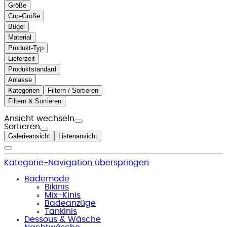
Größe
Cup-Größe
Bügel
Material
Produkt-Typ
Lieferzeit
Produktstandard
Anlässe
Kategorien
Filtern / Sortieren
Filtern & Sortieren
Ansicht wechseln
Sortieren
Galerieansicht
Listenansicht
Kategorie-Navigation überspringen
Bademode
Bikinis
Mix-Kinis
Badeanzüge
Tankinis
Dessous & Wäsche