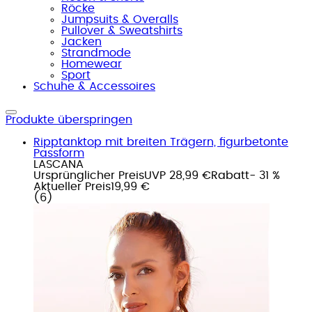
Röcke
Jumpsuits & Overalls
Pullover & Sweatshirts
Jacken
Strandmode
Homewear
Sport
Schuhe & Accessoires
Produkte überspringen
Ripptanktop mit breiten Trägern, figurbetonte
Passform
LASCANA
Ursprünglicher Preis
UVP 28,99 €
Rabatt
- 31 %
Aktueller Preis
19,99 €
(
6
)