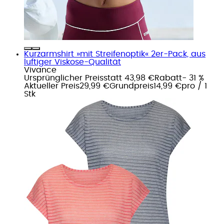
Kurzarmshirt »mit Streifenoptik« 2er-Pack, aus
luftiger Viskose-Qualität
Vivance
Ursprünglicher Preis
statt 43,98 €
Rabatt
- 31 %
Aktueller Preis
29,99 €
Grundpreis
14,99 €
pro
/
1
Stk