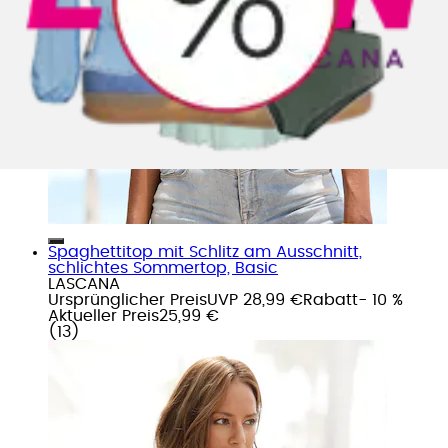
Spaghettitop mit Schlitz am Ausschnitt,
schlichtes Sommertop, Basic
LASCANA
Ursprünglicher Preis
UVP 28,99 €
Rabatt
- 10 %
Aktueller Preis
25,99 €
(
13
)