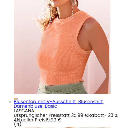
Blusentop mit V-Ausschnitt, Blusenshirt,
Damenbluse, Basic
LASCANA
Ursprünglicher Preis
statt 25,99 €
Rabatt
- 23 %
Aktueller Preis
19,99 €
(
4
)