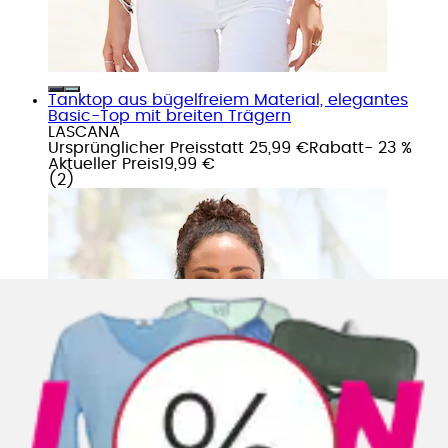
Tanktop aus bügelfreiem Material, elegantes
Basic-Top mit breiten Trägern
LASCANA
Ursprünglicher Preis
statt 25,99 €
Rabatt
- 23 %
Aktueller Preis
19,99 €
(
2
)