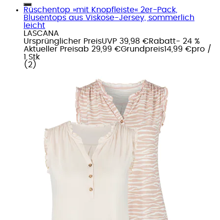
Rüschentop »mit Knopfleiste« 2er-Pack,
Blusentops aus Viskose-Jersey, sommerlich
leicht
LASCANA
Ursprünglicher Preis
UVP 39,98 €
Rabatt
- 24 %
Aktueller Preis
ab
29,99 €
Grundpreis
14,99 €
pro
/
1 Stk
(
2
)