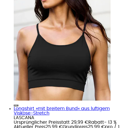
Longshirt »mit breitem Bund« aus luftigem
Viskose-Stretch
LASCANA
Ursprünglicher Preis
statt 29,99 €
Rabatt
- 13 %
Aktueller Preis
25,99 €
Grundpreis
25,99 €
pro
/
1