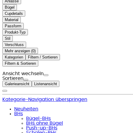
Anlässe
Bügel
Cupdetails
Material
Passform
Produkt-Typ
Stil
Verschluss
Mehr anzeigen (
)
Kategorien
Filtern / Sortieren
Filtern & Sortieren
Ansicht wechseln
Sortieren
Galerieansicht
Listenansicht
Kategorie-Navigation überspringen
Neuheiten
BHs
Bügel-BHs
BHs ohne Bügel
Push-up-BHs
Schalen-BHs