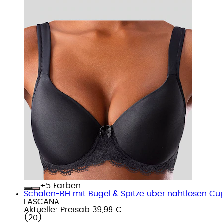
+
Farben
Schalen-BH mit Bügel & Spitze über nahtlosen Cu
LASCANA
Aktueller Preis
ab
39,99 €
(
20
)