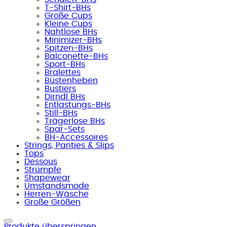
T-Shirt-BHs
Große Cups
Kleine Cups
Nahtlose BHs
Minimizer-BHs
Spitzen-BHs
Balconette-BHs
Sport-BHs
Bralettes
Büstenheben
Bustiers
Dirndl BHs
Entlastungs-BHs
Still-BHs
Trägerlose BHs
Spar-Sets
BH-Accessoires
Strings, Panties & Slips
Tops
Dessous
Strümpfe
Shapewear
Umstandsmode
Herren-Wäsche
Große Größen
Produkte überspringen