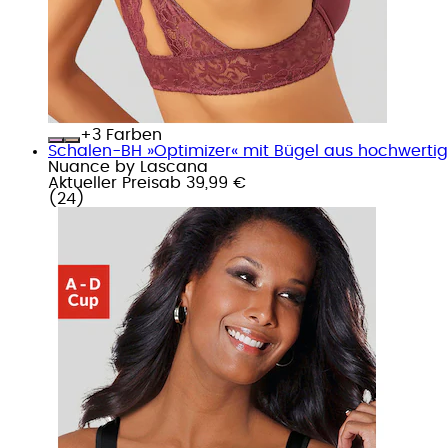
+
Farben
Schalen-BH »Optimizer« mit Bügel aus hochwertiger
Nuance by Lascana
Aktueller Preis
ab
39,99 €
(
24
)