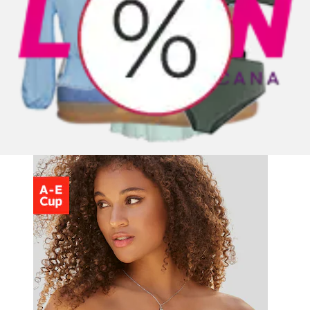
+
Farben
Multiway-BH mit verschiedenen Tragevarianten,
BH ohne Träger, T-Shirt-BH
LASCANA
Aktueller Preis
ab
36,99 €