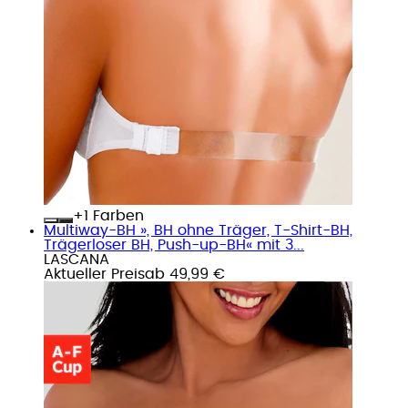
+
Farben
Multiway-BH », BH ohne Träger, T-Shirt-BH,
Trägerloser BH, Push-up-BH« mit 3...
LASCANA
Aktueller Preis
ab
49,99 €