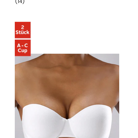
(
14
)