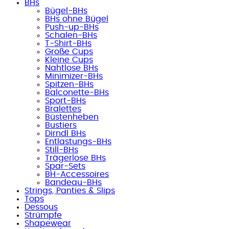
BHs
Bügel-BHs
BHs ohne Bügel
Push-up-BHs
Schalen-BHs
T-Shirt-BHs
Große Cups
Kleine Cups
Nahtlose BHs
Minimizer-BHs
Spitzen-BHs
Balconette-BHs
Sport-BHs
Bralettes
Büstenheben
Bustiers
Dirndl BHs
Entlastungs-BHs
Still-BHs
Trägerlose BHs
Spar-Sets
BH-Accessoires
Bandeau-BHs
Strings, Panties & Slips
Tops
Dessous
Strümpfe
Shapewear