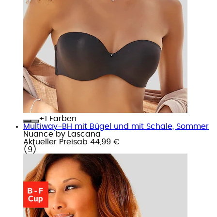
+
Farben
Multiway-BH mit Bügel und mit Schale, Sommer
Nuance by Lascana
Aktueller Preis
ab
44,99 €
(
9
)