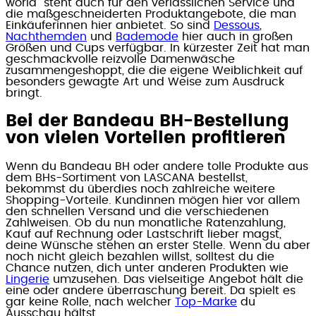
world“ steht auch für den verlässlichen Service und
die maßgeschneiderten Produktangebote, die man
Einkäuferinnen hier anbietet. So sind
Dessous
,
Nachthemden
und
Bademode
hier auch in großen
Größen und Cups verfügbar. In kürzester Zeit hat man
geschmackvolle reizvolle Damenwäsche
zusammengeshoppt, die die eigene Weiblichkeit auf
besonders gewagte Art und Weise zum Ausdruck
bringt.
Bei der Bandeau BH-Bestellung
von vielen Vorteilen profitieren
Wenn du Bandeau BH oder andere tolle Produkte aus
dem BHs-Sortiment von LASCANA bestellst,
bekommst du überdies noch zahlreiche weitere
Shopping-Vorteile. Kundinnen mögen hier vor allem
den schnellen Versand und die verschiedenen
Zahlweisen. Ob du nun monatliche Ratenzahlung,
Kauf auf Rechnung oder Lastschrift lieber magst,
deine Wünsche stehen an erster Stelle. Wenn du aber
noch nicht gleich bezahlen willst, solltest du die
Chance nutzen, dich unter anderen Produkten wie
Lingerie
umzusehen. Das vielseitige Angebot hält die
eine oder andere überraschung bereit. Da spielt es
gar keine Rolle, nach welcher
Top-Marke
du
Ausschau hältst.