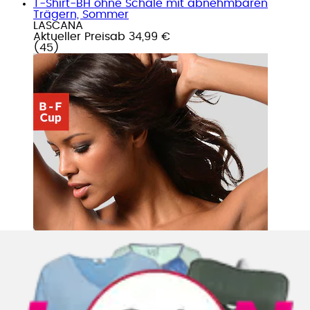
T-Shirt-BH ohne Schale mit abnehmbaren
Trägern, Sommer
LASCANA
Aktueller Preis
ab
34,99 €
(
45
)