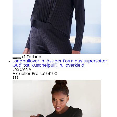
+
Farben
Longpullover in lässiger Form aus supersofter
Qualität, Kuschelpulli, Pulloverkleid
LASCANA
Aktueller Preis
59,99 €
(
1
)