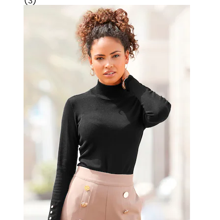
(
3
)