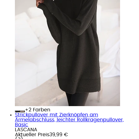
+
Farben
Strickpullover mit Zierknöpfen am
Ärmelabschluss, leichter Rollkragenpullover,
Basic
LASCANA
Aktueller Preis
39,99 €