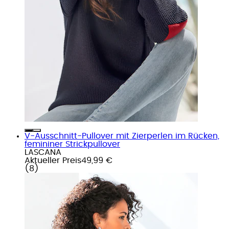
V-Ausschnitt-Pullover mit Zierperlen im Rücken,
femininer Strickpullover
LASCANA
Aktueller Preis
49,99 €
(
8
)