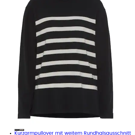
Kurzarmpullover mit weitem Rundhalsausschnitt