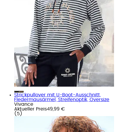
Strickpullover mit U-Boot-Ausschnitt,
Fledermausärmel, Streifenoptik, Oversize
Vivance
Aktueller Preis
49,99 €
(
5
)