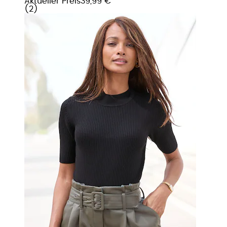
Aktueller Preis
39,99 €
(
2
)