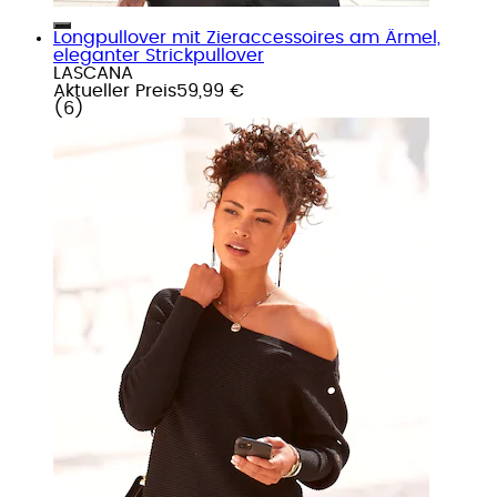
Longpullover mit Zieraccessoires am Ärmel,
eleganter Strickpullover
LASCANA
Aktueller Preis
59,99 €
(
6
)