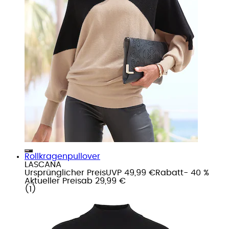
Rollkragenpullover
LASCANA
Ursprünglicher Preis
UVP 49,99 €
Rabatt
- 40 %
Aktueller Preis
ab
29,99 €
(
1
)