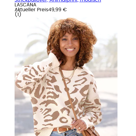
LASCANA
Aktueller Preis
49,99 €
(
1
)