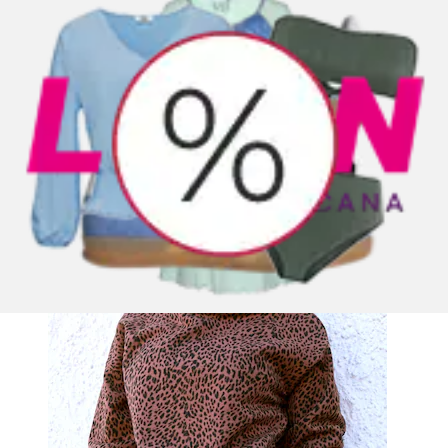
+
Farben
Kapuzenpullover in Leo-Optik
Buffalo
Aktueller Preis
ab
49,99 €