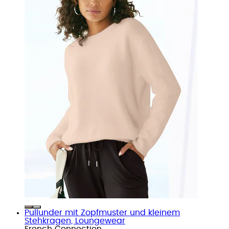
Pullunder mit Zopfmuster und kleinem
Stehkragen, Loungewear
French Connection