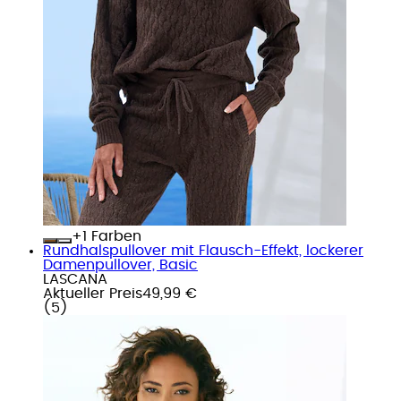
+
Farben
Rundhalspullover mit Flausch-Effekt, lockerer
Damenpullover, Basic
LASCANA
Aktueller Preis
49,99 €
(
5
)