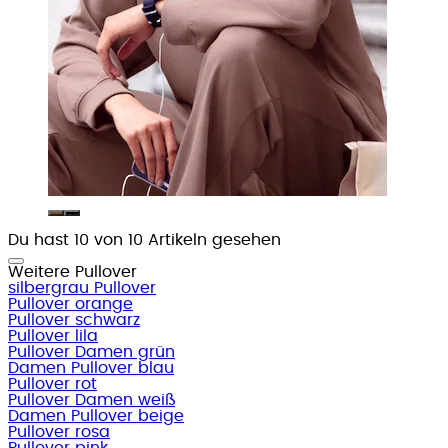
Du hast 10 von 10 Artikeln gesehen
Weitere Pullover
silbergrau Pullover
Pullover orange
Pullover schwarz
Pullover lila
Pullover Damen grün
Damen Pullover blau
Pullover rot
Pullover Damen weiß
Damen Pullover beige
Pullover rosa
Pullover pink