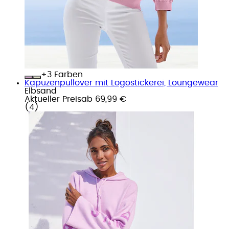
+
Farben
Kapuzenpullover mit Logostickerei, Loungewear
Elbsand
Aktueller Preis
ab
69,99 €
(
4
)