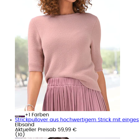
+
Farben
Strickpullover aus hochwertigem Strick mit einge
Elbsand
Aktueller Preis
ab
59,99 €
(
10
)