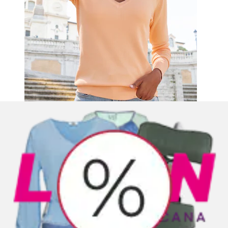
+
Farben
Kapuzenpullover mit Kontraststickerei und
seitliche Taschen
Buffalo
Aktueller Preis
ab
49,99 €