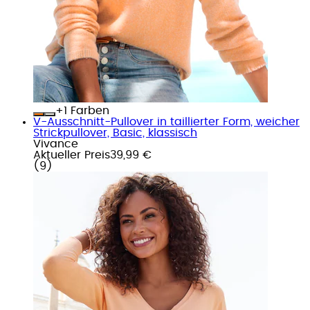
+
Farben
V-Ausschnitt-Pullover in taillierter Form, weicher
Strickpullover, Basic, klassisch
Vivance
Aktueller Preis
39,99 €
(
9
)