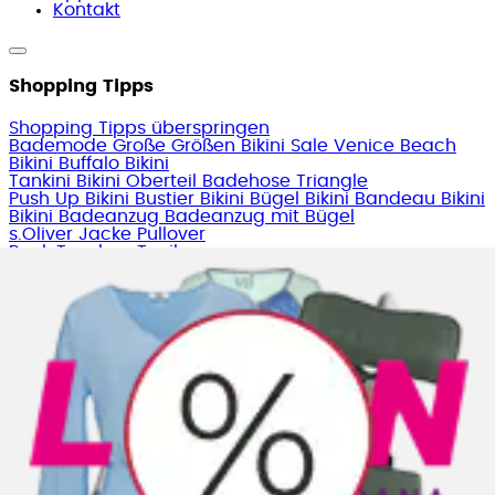
Kontakt
Shopping Tipps
Shopping Tipps überspringen
Bademode Große Größen
Bikini Sale
Venice Beach
Bikini
Buffalo Bikini
Tankini
Bikini Oberteil
Badehose
Triangle
Push Up Bikini
Bustier Bikini
Bügel Bikini
Bandeau Bikini
Bikini
Badeanzug
Badeanzug mit Bügel
s.Oliver
Jacke
Pullover
Rock
Taschen
Tunika
... mehr anzeigen
... weniger anzeigen
Kontakt
Schreib uns
service@lascana.at
Ruf uns an
0316 - 606 150
täglich von 07.00 bis 22.00 Uhr
Beratung & Tipps