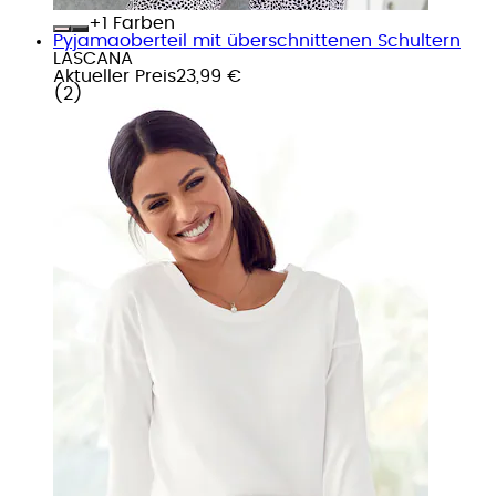
+
Farben
Pyjamaoberteil mit überschnittenen Schultern
LASCANA
Aktueller Preis
23,99 €
(
2
)