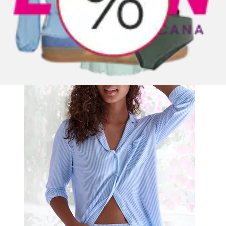
+
Farben
Pyjamaoberteil 1 tlg. mit Reverskragen
s.Oliver
Aktueller Preis
25,99 €