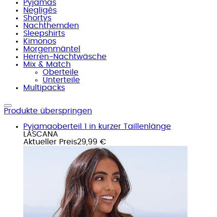
Pyjamas
Negligés
Shortys
Nachthemden
Sleepshirts
Kimonos
Morgenmäntel
Herren-Nachtwäsche
Mix & Match
Oberteile
Unterteile
Multipacks
Produkte überspringen
Pyjamaoberteil 1 in kurzer Taillenlänge
LASCANA
Aktueller Preis
29,99 €