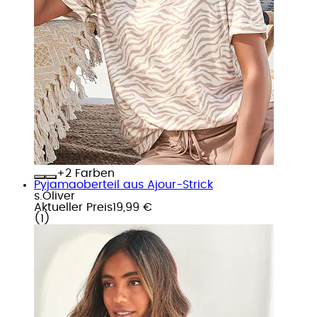
+
Farben
Pyjamaoberteil aus Ajour-Strick
s.Oliver
Aktueller Preis
19,99 €
(
1
)