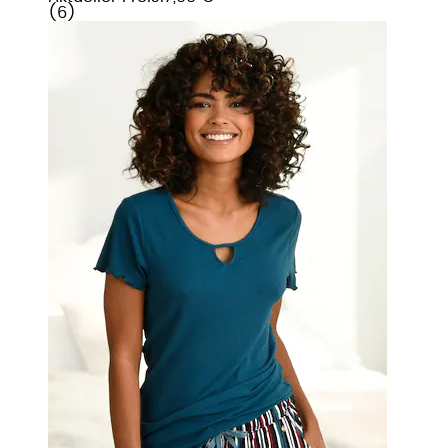
(
6
)