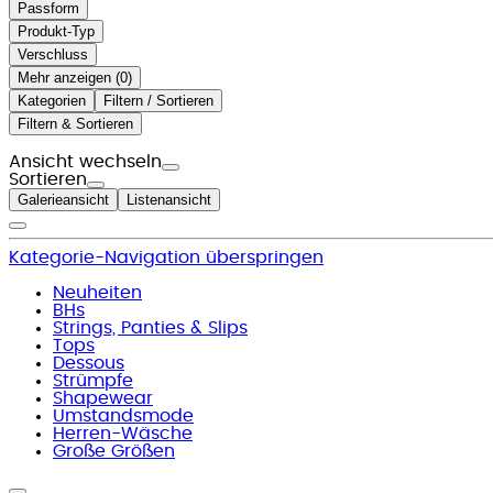
Passform
Produkt-Typ
Verschluss
Mehr anzeigen (
)
Kategorien
Filtern / Sortieren
Filtern & Sortieren
Ansicht wechseln
Sortieren
Galerieansicht
Listenansicht
Kategorie-Navigation überspringen
Neuheiten
BHs
Strings, Panties & Slips
Tops
Dessous
Strümpfe
Shapewear
Umstandsmode
Herren-Wäsche
Große Größen