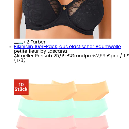
+
Farben
Bikinislip 10er-Pack, aus elastischer Baumwolle
petite fleur by Lascana
Aktueller Preis
ab
25,99 €
Grundpreis
2,59 €
pro
/
1 
(
178
)