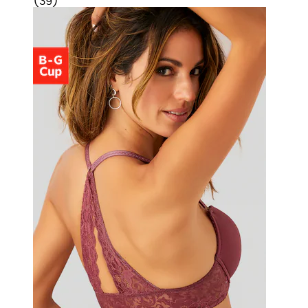
(
39
)