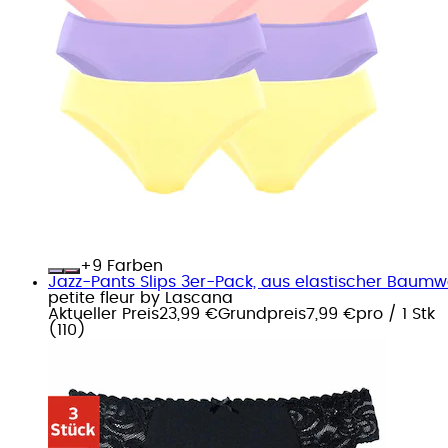
+
Farben
Jazz-Pants Slips 3er-Pack, aus elastischer Baumw
petite fleur by Lascana
Aktueller Preis
23,99 €
Grundpreis
7,99 €
pro
/
1 Stk
(
110
)