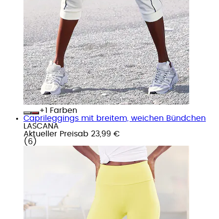
+
Farben
Caprileggings mit breitem, weichen Bündchen
LASCANA
Aktueller Preis
ab
23,99 €
(
6
)