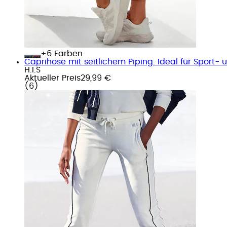
+
Farben
Caprihose mit seitlichem Piping. Ideal für Sport- u
H.I.S
Aktueller Preis
29,99 €
(
6
)