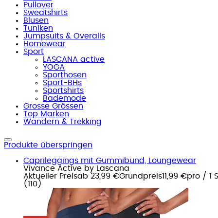
Pullover
Sweatshirts
Blusen
Tuniken
Jumpsuits & Overalls
Homewear
Sport
LASCANA active
YOGA
Sporthosen
Sport-BHs
Sportshirts
Bademode
Grosse Grössen
Top Marken
Wandern & Trekking
Produkte überspringen
Caprileggings mit Gummibund, Loungewear
Vivance Active by Lascana
Aktueller Preis
ab
23,99 €
Grundpreis
11,99 €
pro
/
1 
(
110
)