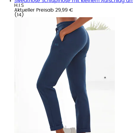
Sweathose Schlupfhose mit kleinem Aufschlag 
H.I.S
Aktueller Preis
ab
29,99 €
(
14
)