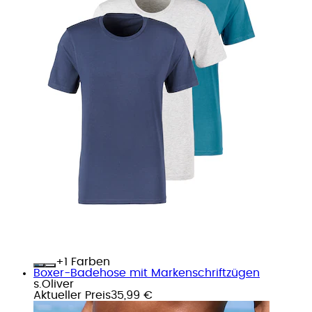
+
Farben
Boxer-Badehose mit Markenschriftzügen
s.Oliver
Aktueller Preis
35,99 €