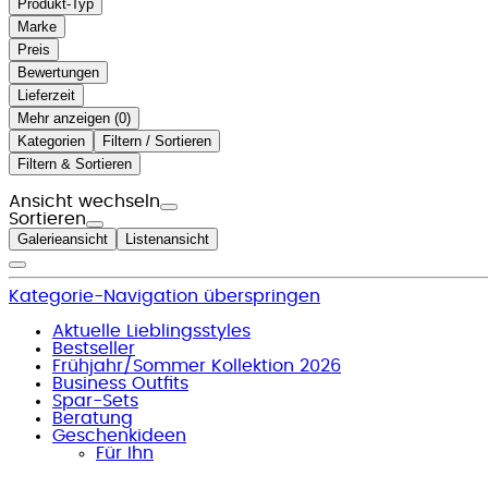
Produkt-Typ
Marke
Preis
Bewertungen
Lieferzeit
Mehr anzeigen (
)
Kategorien
Filtern / Sortieren
Filtern & Sortieren
Ansicht wechseln
Sortieren
Galerieansicht
Listenansicht
Kategorie-Navigation überspringen
Aktuelle Lieblingsstyles
Bestseller
Frühjahr/Sommer Kollektion 2026
Business Outfits
Spar-Sets
Beratung
Geschenkideen
Für Ihn