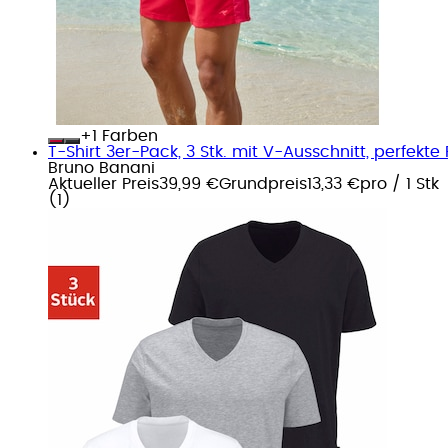
+
Farben
T-Shirt 3er-Pack, 3 Stk. mit V-Ausschnitt, perfekt
Bruno Banani
Aktueller Preis
39,99 €
Grundpreis
13,33 €
pro
/
1 Stk
(
1
)