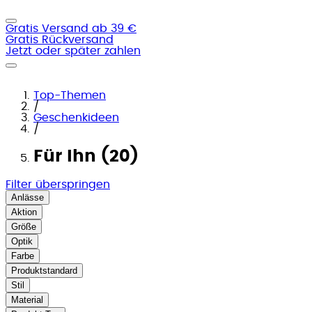
Gratis Versand ab 39 €
Gratis Rückversand
Jetzt oder später zahlen
Top-Themen
/
Geschenkideen
/
Für Ihn (20)
Filter überspringen
Anlässe
Aktion
Größe
Optik
Farbe
Produktstandard
Stil
Material