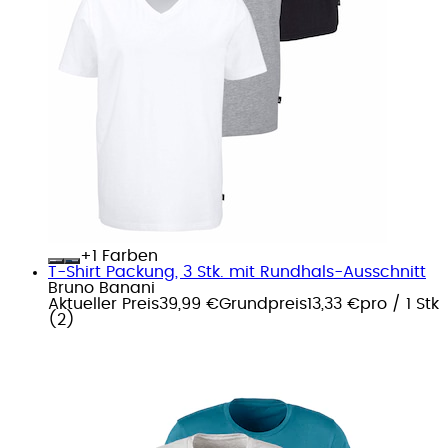
+
Farben
T-Shirt Packung, 3 Stk. mit Rundhals-Ausschnitt
Bruno Banani
Aktueller Preis
39,99 €
Grundpreis
13,33 €
pro
/
1 Stk
(
2
)