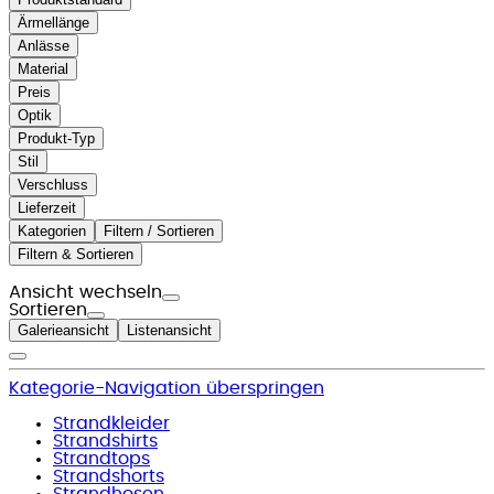
Ärmellänge
Anlässe
Material
Preis
Optik
Produkt-Typ
Stil
Verschluss
Lieferzeit
Kategorien
Filtern / Sortieren
Filtern & Sortieren
Ansicht wechseln
Sortieren
Galerieansicht
Listenansicht
Kategorie-Navigation überspringen
Strandkleider
Strandshirts
Strandtops
Strandshorts
Strandhosen