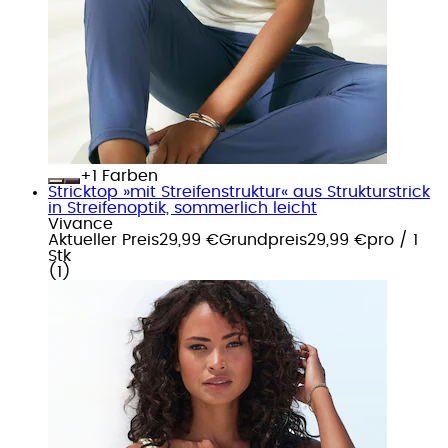
+
Farben
Stricktop »mit Streifenstruktur« aus Strukturstrick
in Streifenoptik, sommerlich leicht
Vivance
Aktueller Preis
29,99 €
Grundpreis
29,99 €
pro
/
1
Stk
(
1
)