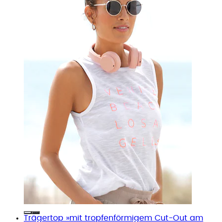
Trägertop »mit tropfenförmigem Cut-Out am