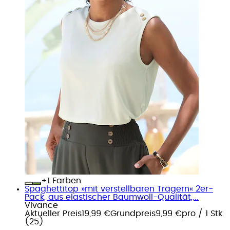
+
Farben
Spaghettitop »mit verstellbaren Trägern« 2er-
Pack, aus elastischer Baumwoll-Qualität,...
Vivance
Aktueller Preis
19,99 €
Grundpreis
9,99 €
pro
/
1 Stk
(
25
)