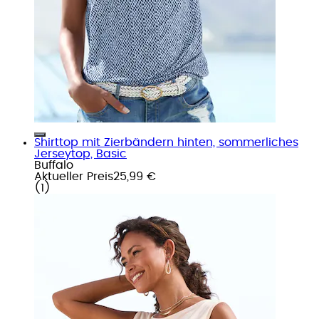
Shirttop mit Zierbändern hinten, sommerliches
Jerseytop, Basic
Buffalo
Aktueller Preis
25,99 €
(
1
)