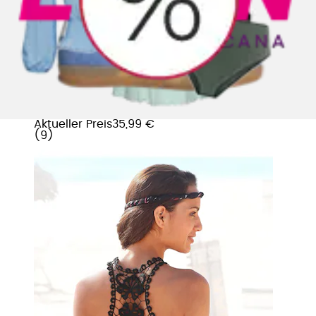
+
Farben
Strandtop mit Häkelspitze und
Wasserfallausschnitt vorne
LASCANA
Aktueller Preis
35,99 €
(
9
)