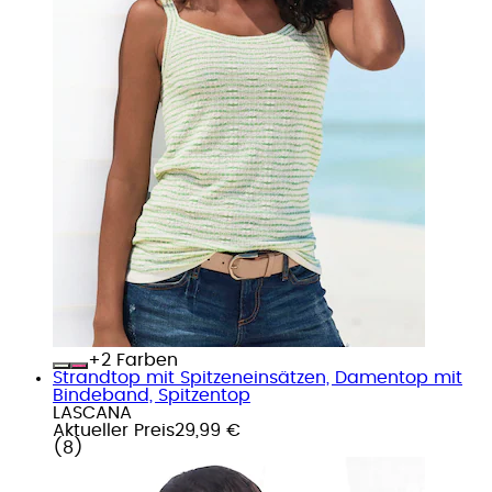
+
Farben
Strandtop mit Spitzeneinsätzen, Damentop mit
Bindeband, Spitzentop
LASCANA
Aktueller Preis
29,99 €
(
8
)