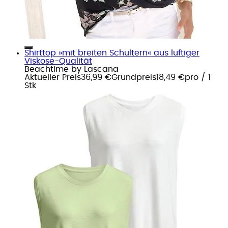
Shirttop »mit breiten Schultern« aus luftiger
Viskose-Qualität
Beachtime by Lascana
Aktueller Preis
36,99 €
Grundpreis
18,49 €
pro
/
1
Stk