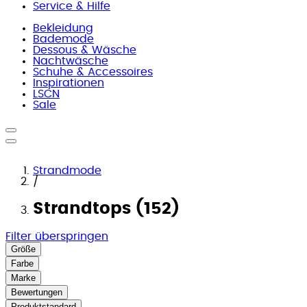
Service & Hilfe
Bekleidung
Bademode
Dessous & Wäsche
Nachtwäsche
Schuhe & Accessoires
Inspirationen
LSCN
Sale
Strandmode
/
Strandtops (152)
Filter überspringen
Größe
Farbe
Marke
Bewertungen
Produktstandard