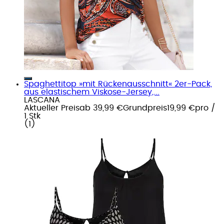
Spaghettitop »mit Rückenausschnitt« 2er-Pack,
aus elastischem Viskose-Jersey,...
LASCANA
Aktueller Preis
ab
39,99 €
Grundpreis
19,99 €
pro
/
1 Stk
(
1
)