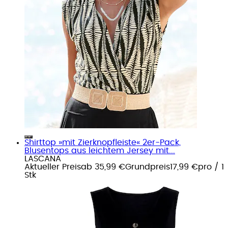
Shirttop »mit Zierknopfleiste« 2er-Pack,
Blusentops aus leichtem Jersey mit...
LASCANA
Aktueller Preis
ab
35,99 €
Grundpreis
17,99 €
pro
/
1
Stk