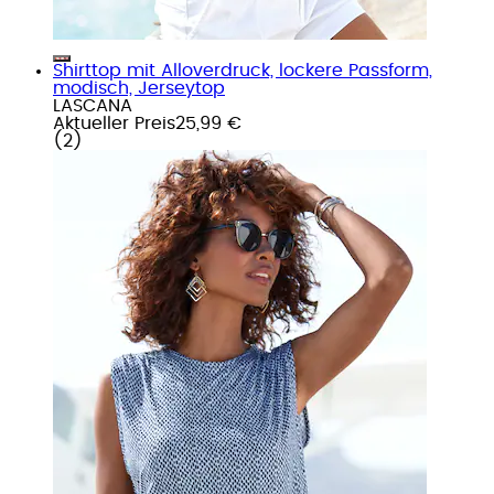
Shirttop mit Alloverdruck, lockere Passform,
modisch, Jerseytop
LASCANA
Aktueller Preis
25,99 €
(
2
)