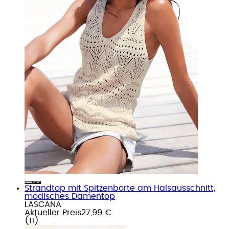
Strandtop mit Spitzenborte am Halsausschnitt,
modisches Damentop
LASCANA
Aktueller Preis
27,99 €
(
11
)