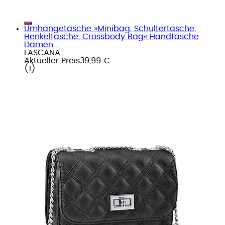
Umhängetasche »Minibag, Schultertasche,
Henkeltasche, Crossbody Bag« Handtasche
Damen...
LASCANA
Aktueller Preis
39,99 €
(
1
)