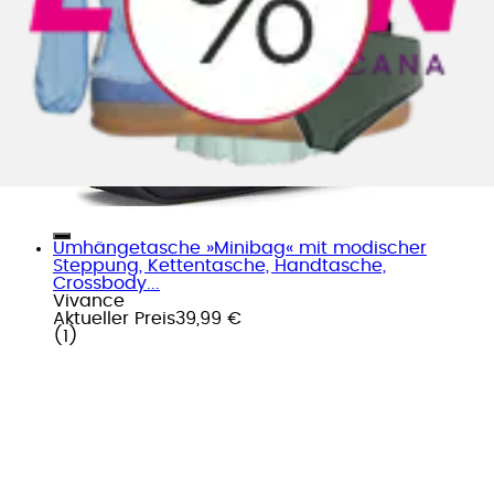
Umhängetasche »Minibag« mit modischer
Steppung, Kettentasche, Handtasche,
Crossbody...
Vivance
Aktueller Preis
39,99 €
(
1
)