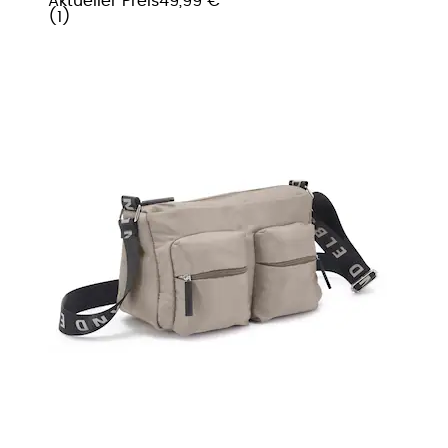
Aktueller Preis
49,99 €
(
1
)