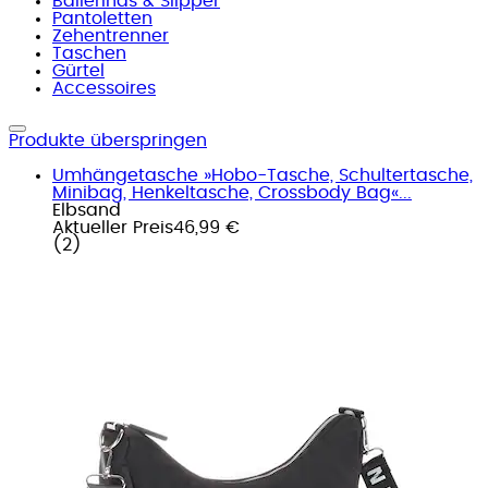
Ballerinas & Slipper
Pantoletten
Zehentrenner
Taschen
Gürtel
Accessoires
Produkte überspringen
Umhängetasche »Hobo-Tasche, Schultertasche,
Minibag, Henkeltasche, Crossbody Bag«...
Elbsand
Aktueller Preis
46,99 €
(
2
)