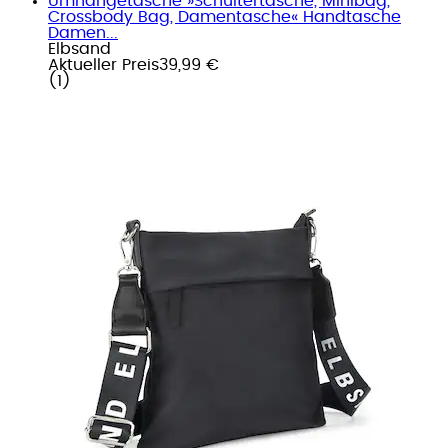
Umhängetasche »Schultertasche, Minibag,
Crossbody Bag, Damentasche« Handtasche
Damen...
Elbsand
Aktueller Preis
39,99 €
(
1
)