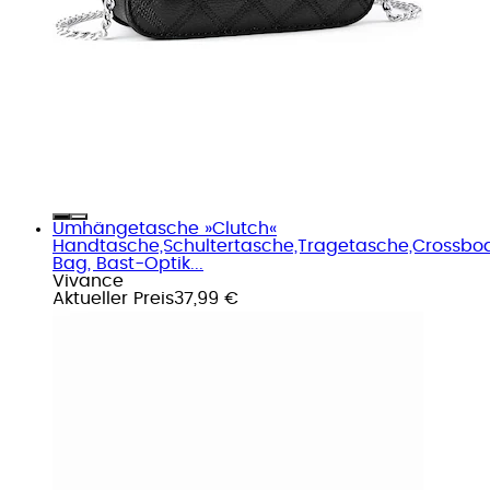
Umhängetasche »Clutch«
Handtasche,Schultertasche,Tragetasche,Crossbo
Bag, Bast-Optik...
Vivance
Aktueller Preis
37,99 €