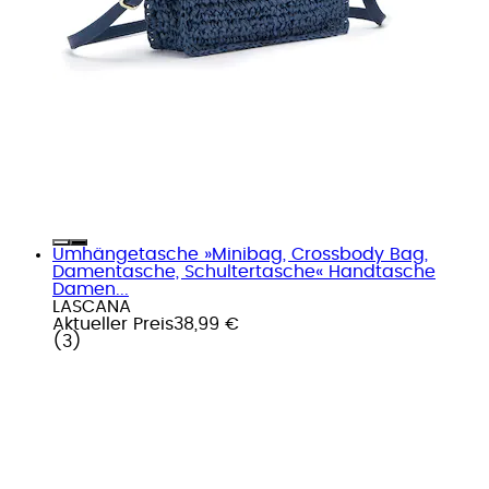
Umhängetasche »Minibag, Crossbody Bag,
Damentasche, Schultertasche« Handtasche
Damen...
LASCANA
Aktueller Preis
38,99 €
(
3
)