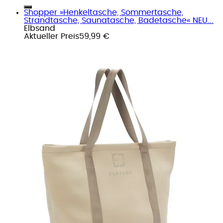
Shopper »Henkeltasche, Sommertasche,
Strandtasche, Saunatasche, Badetasche« NEU...
Elbsand
Aktueller Preis
59,99 €