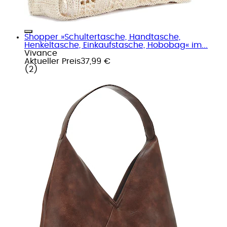
Shopper »Schultertasche, Handtasche,
Henkeltasche, Einkaufstasche, Hobobag« im...
Vivance
Aktueller Preis
37,99 €
(
2
)