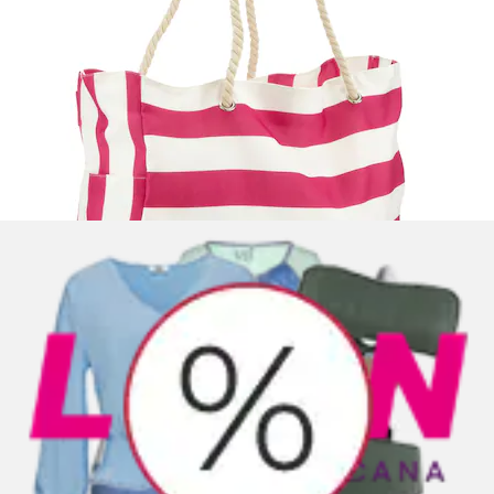
Shopper »Strandtasche, Schultertasche,
Korbtasche, Tragetasche, Einkaufstasche« in...
Vivance
Aktueller Preis
39,99 €