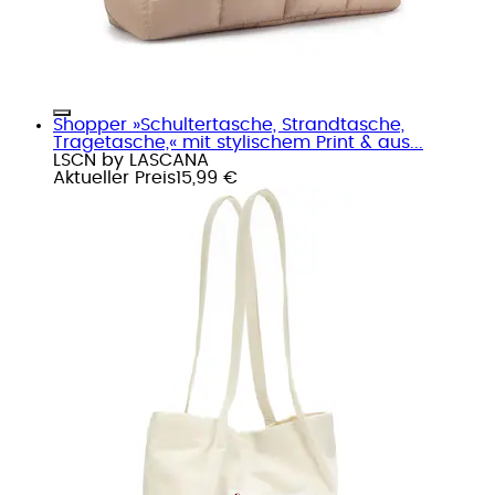
Shopper »Schultertasche, Strandtasche,
Tragetasche,« mit stylischem Print & aus...
LSCN by LASCANA
Aktueller Preis
15,99 €