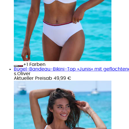
+
Farben
Bügel-Bandeau-Bikini-Top »Junis« mit geflochten
s.Oliver
Aktueller Preis
ab
49,99 €