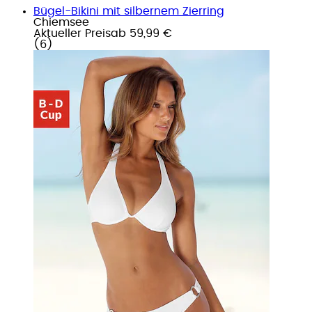
Bügel-Bikini mit silbernem Zierring
Chiemsee
Aktueller Preis
ab
59,99 €
(
6
)