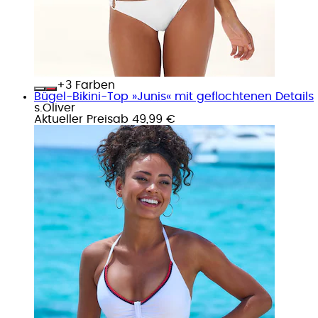
+
Farben
Bügel-Bikini-Top »Junis« mit geflochtenen Details
s.Oliver
Aktueller Preis
ab
49,99 €