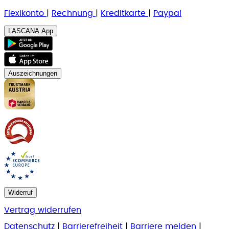
Flexikonto
|
Rechnung
|
K
reditkarte
|
Paypal
LASCANA App
Auszeichnungen
Widerruf
Vertrag widerrufen
Datenschutz
|
Barrierefreiheit
|
Barriere melden
|