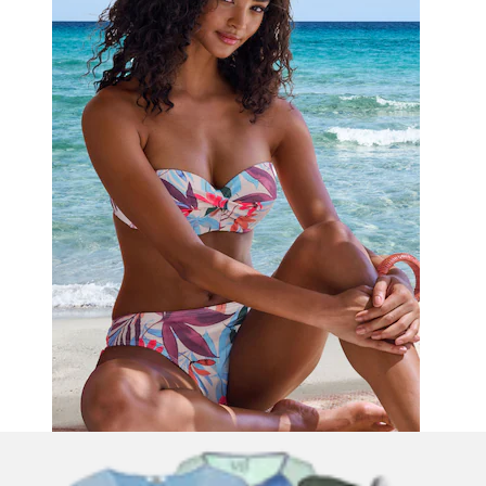
Bügel-Bandeau-Bikini-Top »Imani« mit