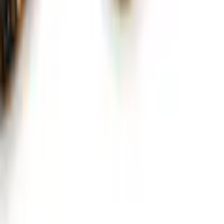
Flexikonto
|
Rechnung
|
K
reditkarte
|
Paypal
LASCANA App
Auszeichnungen