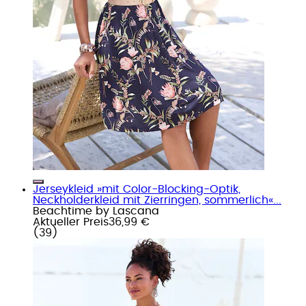
Jerseykleid »mit Color-Blocking-Optik,
Neckholderkleid mit Zierringen, sommerlich«...
Beachtime by Lascana
Aktueller Preis
36,99 €
(
39
)