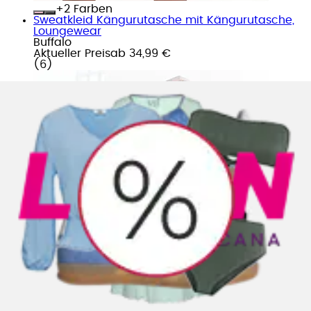
+
Farben
Sweatkleid Kängurutasche mit Kängurutasche,
Loungewear
Buffalo
Aktueller Preis
ab
34,99 €
(
6
)