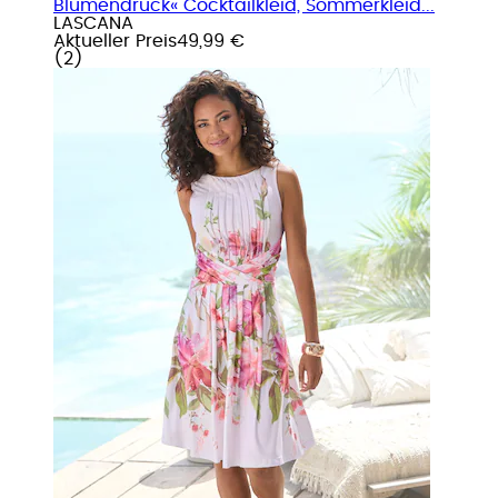
Blumendruck« Cocktailkleid, Sommerkleid...
LASCANA
Aktueller Preis
49,99 €
(
2
)