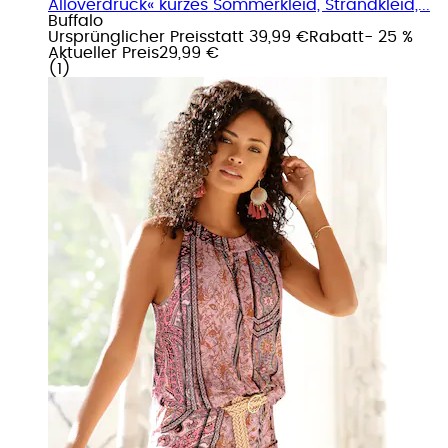
Alloverdruck« kurzes Sommerkleid, Strandkleid,...
Buffalo
Ursprünglicher Preis
statt 39,99 €
Rabatt
- 25 %
Aktueller Preis
29,99 €
(
1
)