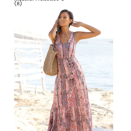
(
8
)