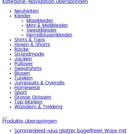
Kategorie-Navigation überspringen
Neuheiten
Kleider
Maxikleider
Mini & Midikleider
Sweatkleider
Hemdblusenkleider
Shirts & Tops
Hosen & Shorts
Röcke
Strandmode
Jacken
Pullover
Sweatshirts
Blusen
Tuniken
Jumpsuits & Overalls
Homewear
Sport
Grosse Grössen
Top Marken
Wandern & Trekking
Produkte überspringen
Sommerkleid »aus glatter bügelfreier Ware mit