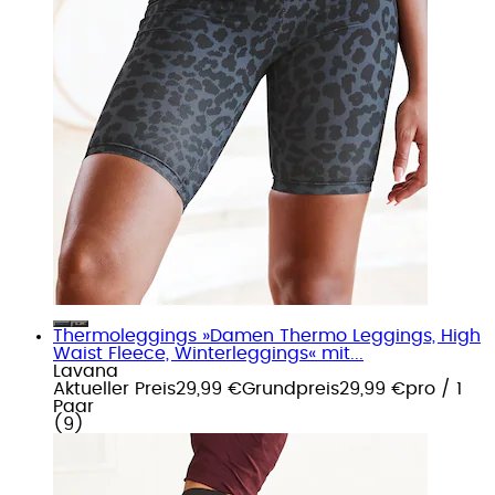
Thermoleggings »Damen Thermo Leggings, High
Waist Fleece, Winterleggings« mit...
Lavana
Aktueller Preis
29,99 €
Grundpreis
29,99 €
pro
/
1
Paar
(
9
)