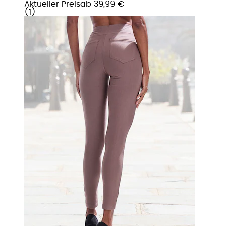
Aktueller Preis
ab
39,99 €
(
1
)