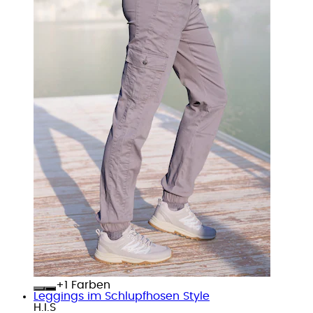
+
Farben
Leggings im Schlupfhosen Style
H.I.S