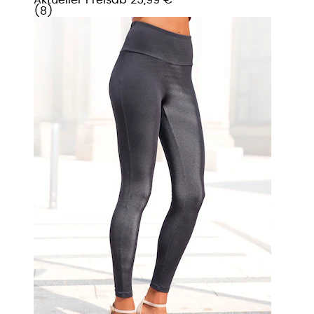
(
8
)