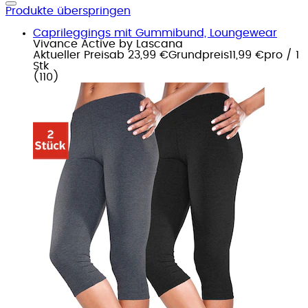
Produkte überspringen
Caprileggings mit Gummibund, Loungewear
Vivance Active by Lascana
Aktueller Preis
ab
23,99 €
Grundpreis
11,99 €
pro
/
1
Stk
(
110
)