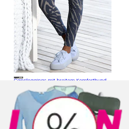
Caprileggings mit breitem Komfortbund
LASCANA ACTIVE
Ursprünglicher Preis
statt 27,99 €
Rabatt
- 28 %
Aktueller Preis
19,99 €
(
3
)