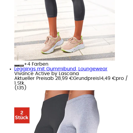
+
Farben
Leggings mit Gummibund, Loungewear
Vivance Active by Lascana
Aktueller Preis
ab
28,99 €
Grundpreis
14,49 €
pro
/
1 Stk
(
135
)