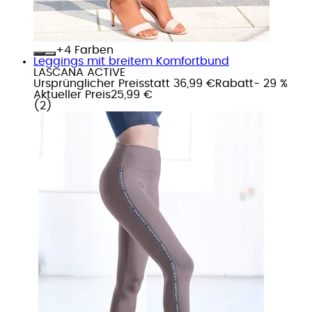
+
Farben
Leggings mit breitem Komfortbund
LASCANA ACTIVE
Ursprünglicher Preis
statt 36,99 €
Rabatt
- 29 %
Aktueller Preis
25,99 €
(
2
)