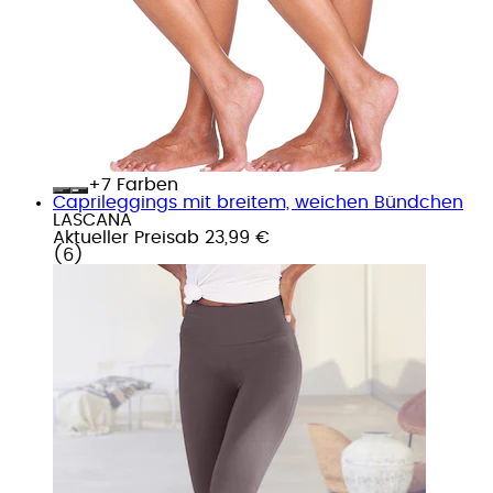
+
Farben
Caprileggings mit breitem, weichen Bündchen
LASCANA
Aktueller Preis
ab
23,99 €
(
6
)