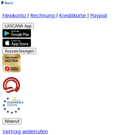
Flexikonto
|
Rechnung
|
K
reditkarte
|
Paypal
LASCANA App
Auszeichnungen
Widerruf
Vertrag widerrufen