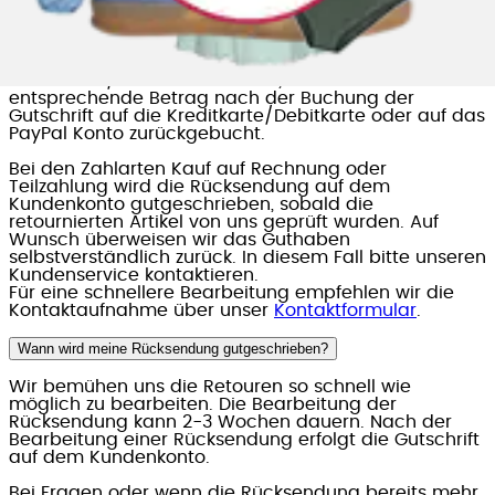
Auf welchem Weg bekomme ich mein Geld zurück?
Wurden die Artikel mit PayPal oder
Kreditkarte/Debitkarte bezahlt, wird der
entsprechende Betrag nach der Buchung der
Gutschrift auf die Kreditkarte/Debitkarte oder auf das
PayPal Konto zurückgebucht.
Bei den Zahlarten Kauf auf Rechnung oder
Teilzahlung wird die Rücksendung auf dem
Kundenkonto gutgeschrieben, sobald die
retournierten Artikel von uns geprüft wurden. Auf
Wunsch überweisen wir das Guthaben
selbstverständlich zurück. In diesem Fall bitte unseren
Kundenservice kontaktieren.
Für eine schnellere Bearbeitung empfehlen wir die
Kontaktaufnahme über unser
Kontaktformular
.
Wann wird meine Rücksendung gutgeschrieben?
Wir bemühen uns die Retouren so schnell wie
möglich zu bearbeiten. Die Bearbeitung der
Rücksendung kann 2-3 Wochen dauern. Nach der
Bearbeitung einer Rücksendung erfolgt die Gutschrift
auf dem Kundenkonto.
Bei Fragen oder wenn die Rücksendung bereits mehr