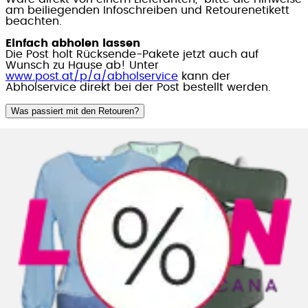
am beiliegenden Infoschreiben und Retourenetikett
beachten.
Einfach abholen lassen
Die Post holt Rücksende-Pakete jetzt auch auf
Wunsch zu Hause ab! Unter
www.post.at/p/a/abholservice
kann der
Abholservice direkt bei der Post bestellt werden.
Was passiert mit den Retouren?
Ein Großteil der zurückgesandten Artikel ist neuwertig
und kann nach Überprüfung wieder in den Verkauf
gehen. Ein sehr kleiner Teil muss aufbereitet bzw.
gereinigt werden, beispielsweise wenn ein Bildschirm
voller Fingerspuren ist. Nur wenige der
zurückgesandten Artikel können nicht mehr als
neuwertig angeboten werden. Diese Produkte werden
an Firmen weitergeleitet, die sich auf den Verkauf
solcher B-Waren spezialisiert haben.
Informationen zu
Retourbuchungen